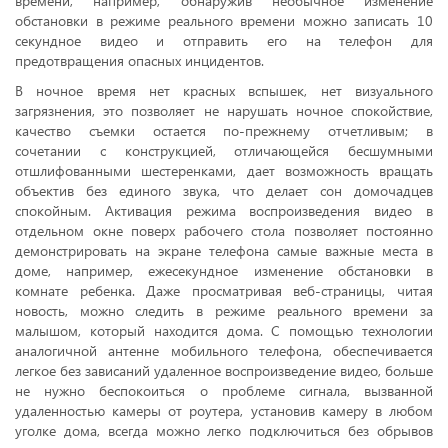
времени, например, обнаружив необычное изменение
обстановки в режиме реального времени можно записать 10
секундное видео и отправить его на телефон для
предотвращения опасных инцидентов.
В ночное время нет красных вспышек, нет визуального
загрязнения, это позволяет не нарушать ночное спокойствие,
качество съемки остается по-прежнему отчетливым; в
сочетании с конструкцией, отличающейся бесшумными
отшлифованными шестеренками, дает возможность вращать
объектив без единого звука, что делает сон домочадцев
спокойным. Активация режима воспроизведения видео в
отдельном окне поверх рабочего стола позволяет постоянно
демонстрировать на экране телефона самые важные места в
доме, например, ежесекундное изменение обстановки в
комнате ребенка. Даже просматривая веб-страницы, читая
новость, можно следить в режиме реального времени за
малышом, который находится дома. С помощью технологии
аналогичной антенне мобильного телефона, обеспечивается
легкое без зависаний удаленное воспроизведение видео, больше
не нужно беспокоиться о проблеме сигнала, вызванной
удаленностью камеры от роутера, установив камеру в любом
уголке дома, всегда можно легко подключиться без обрывов