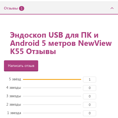
Отзывы
1
Эндоскоп USB для ПК и
Android 5 метров NewView
K55 Отзывы
Написать отзыв
5 звёзд
1
4 звезды
0
3 звезды
0
2 звезды
0
1 звезда
0